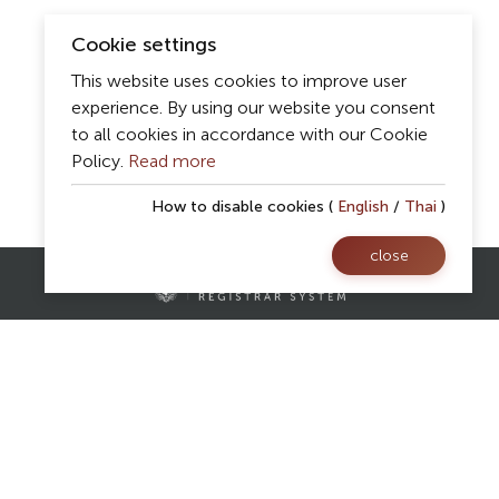
Cookie settings
This website uses cookies to improve user
experience. By using our website you consent
to all cookies in accordance with our Cookie
Policy.
Read more
How to disable cookies (
English
/
Thai
)
close
Contact Us
Registrar Division,
Mae Fah Luang University
AS Building, 1st floor, Room 107 and 108
333 Moo 1, Thasud, Muang, Chiang Rai 57100
reg@mfu.ac.th