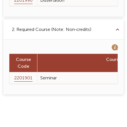
2201990
Dissertation
2. Required Course (Note: Non-credits)
Course
Course 
Code
2201901
Seminar