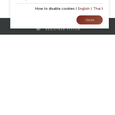
How to disable cookies (
English
/
Thai
)
close
Contact Us
Registrar Division,
Mae Fah Luang University
AS Building, 1st floor, Room 107 and 108
333 Moo 1, Thasud, Muang, Chiang Rai 57100
reg@mfu.ac.th
Follow Us
Facebook
Website
Youtube