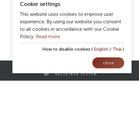
Cookie settings
This website uses cookies to improve user
experience. By using our website you consent
to all cookies in accordance with our Cookie
Policy.
Read more
How to disable cookies (
English
/
Thai
)
close
Contact Us
Registrar Division,
Mae Fah Luang University
AS Building, 1st floor, Room 107 and 108
333 Moo 1, Thasud, Muang, Chiang Rai 57100
reg@mfu.ac.th
Follow Us