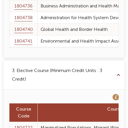
1804736
Business Administration and Health Market
1804738
Administration for Health System Develop
1804740
Global Health and Border Health
1804741
Environmental and Health Impact Assess
3. Elective Course (Minimum Credit Units : 3
Credit)
Course
Course 
Code
1804722
Marginalized Populations, Migrant Workers