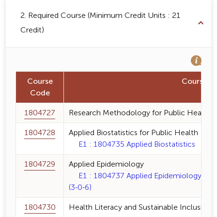
2. Required Course (Minimum Credit Units : 21
Credit)
Course
Course 
Code
1804727
Research Methodology for Public Health
1804728
Applied Biostatistics for Public Health
E1 : 1804735 Applied Biostatistics 3 (2-
1804729
Applied Epidemiology
E1 : 1804737 Applied Epidemiology for I
(3-0-6)
1804730
Health Literacy and Sustainable Inclusiv