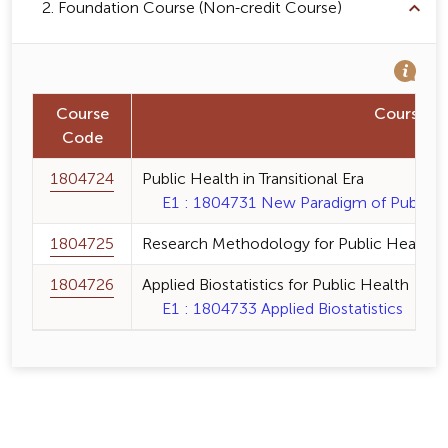
2. Foundation Course (Non-credit Course)
Course
Course 
Code
1804724
Public Health in Transitional Era
E1 : 1804731 New Paradigm of Public He
1804725
Research Methodology for Public Health
1804726
Applied Biostatistics for Public Health
E1 : 1804733 Applied Biostatistics 0 (2-